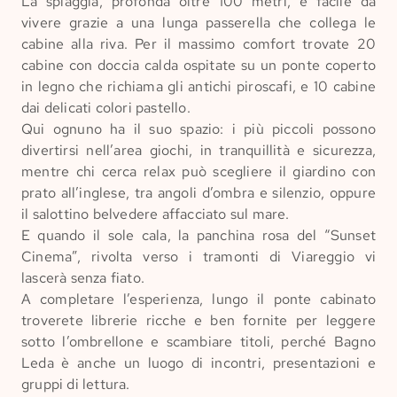
La spiaggia, profonda oltre 100 metri, è facile da
vivere grazie a una lunga passerella che collega le
cabine alla riva. Per il massimo comfort trovate 20
cabine con doccia calda ospitate su un ponte coperto
in legno che richiama gli antichi piroscafi, e 10 cabine
dai delicati colori pastello.
Qui ognuno ha il suo spazio: i più piccoli possono
divertirsi nell’area giochi, in tranquillità e sicurezza,
mentre chi cerca relax può scegliere il giardino con
prato all’inglese, tra angoli d’ombra e silenzio, oppure
il salottino belvedere affacciato sul mare.
E quando il sole cala, la panchina rosa del “Sunset
Cinema”, rivolta verso i tramonti di Viareggio vi
lascerà senza fiato.
A completare l’esperienza, lungo il ponte cabinato
troverete librerie ricche e ben fornite per leggere
sotto l’ombrellone e scambiare titoli, perché Bagno
Leda è anche un luogo di incontri, presentazioni e
gruppi di lettura.